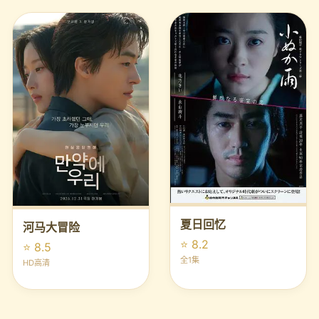
夏日回忆
河马大冒险
⭐ 8.2
⭐ 8.5
全1集
HD高清