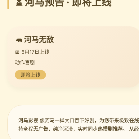
⏳ 河马预告 · 即将上线
🦛 河马无敌
📅 6月17日上线
动作喜剧
即将上线
河马影视 像河马一样大口吞下好剧，为您带来极致
在线
持全程
无广告
，纯净沉浸，实时同步
热播剧推荐
。 从