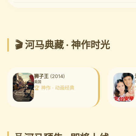
🎬 河马典藏 · 神作时光
狮子王
(2014)
美国
🏆 神作 · 动画经典