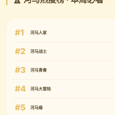
#1
河马人家
#2
河马战士
#3
河马青春
#4
河马大冒险
#5
河马缘