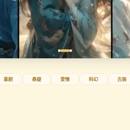
喜剧
悬疑
爱情
科幻
古装