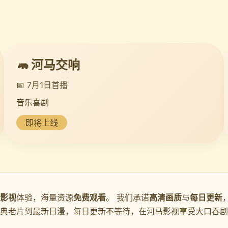
🦛 河马交响
📅 7月1日首播
音乐喜剧
即将上线
影视
体验，海量资源
免费观看
。 我们承诺
高清画质
与
每日更新
经典老片到最新日漫，每日更新不等待，在河马影视享受大口吞