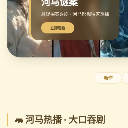
河马谜案
悬疑探案喜剧 · 河马影视独家热播
立即观看
动作
🦛 河马热播 · 大口吞剧