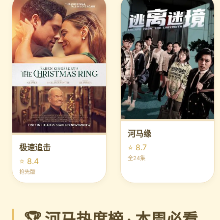
河马缘
⭐ 8.7
极速追击
全24集
⭐ 8.4
抢先版
🏆 河马热度榜 · 本周必看